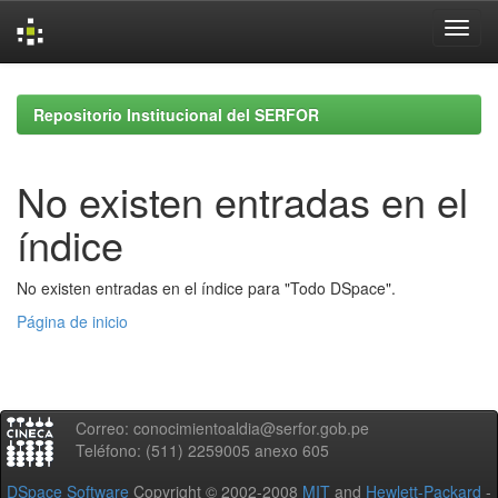
Skip
navigation
Repositorio Institucional del SERFOR
No existen entradas en el
índice
No existen entradas en el índice para "Todo DSpace".
Página de inicio
Correo: conocimientoaldia@serfor.gob.pe
Teléfono: (511) 2259005 anexo 605
DSpace Software
Copyright © 2002-2008
MIT
and
Hewlett-Packard
-