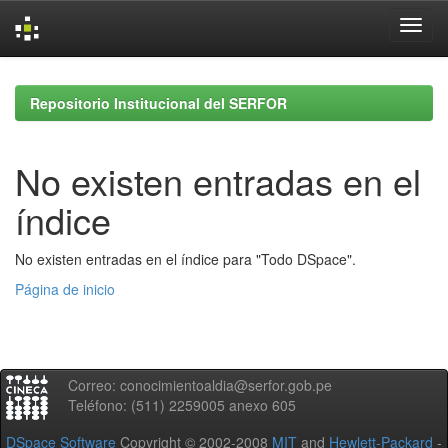
Skip
navigation
Repositorio Institucional del SERFOR
No existen entradas en el
índice
No existen entradas en el índice para "Todo DSpace".
Página de inicio
Correo: conocimientoaldia@serfor.gob.pe
Teléfono: (511) 2259005 anexo 605
DSpace Software
Copyright © 2002-2008
MIT
and
Hewlett-Packard
-