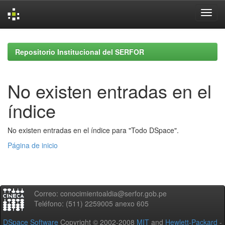
Skip
navigation
Repositorio Institucional del SERFOR
No existen entradas en el
índice
No existen entradas en el índice para "Todo DSpace".
Página de inicio
Correo: conocimientoaldia@serfor.gob.pe
Teléfono: (511) 2259005 anexo 605
DSpace Software
Copyright © 2002-2008
MIT
and
Hewlett-Packard
-