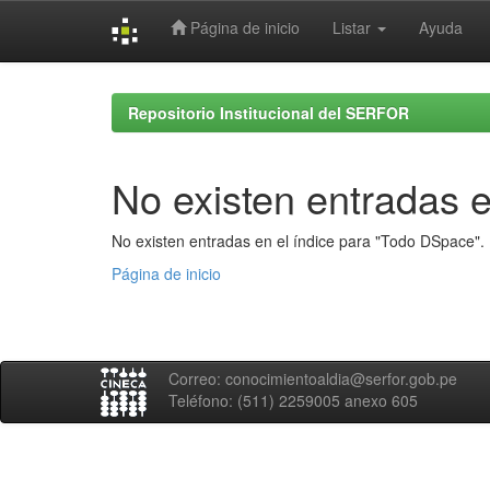
Página de inicio
Listar
Ayuda
Skip
navigation
Repositorio Institucional del SERFOR
No existen entradas e
No existen entradas en el índice para "Todo DSpace".
Página de inicio
Correo: conocimientoaldia@serfor.gob.pe
Teléfono: (511) 2259005 anexo 605