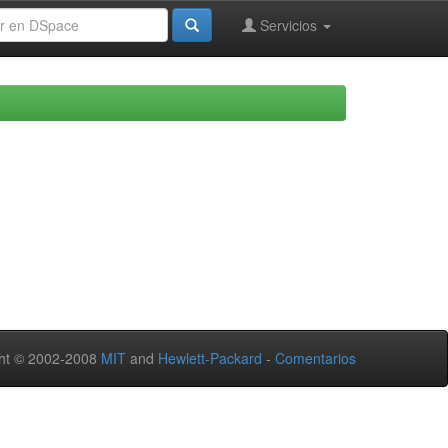
Servicios
ht © 2002-2008
MIT
and
Hewlett-Packard
-
Comentarios