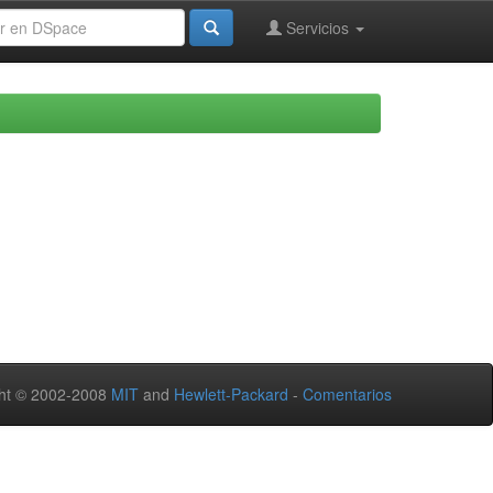
Servicios
ht © 2002-2008
MIT
and
Hewlett-Packard
-
Comentarios