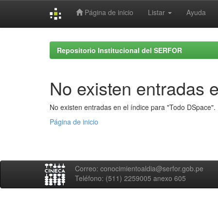
Página de inicio
Listar
Ayuda
Skip
navigation
Repositorio Institucional del SERFOR
No existen entradas e
No existen entradas en el índice para "Todo DSpace".
Página de inicio
Correo: conocimientoaldia@serfor.gob.pe
Teléfono: (511) 2259005 anexo 605